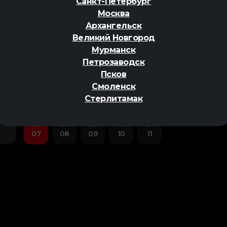
Санкт-Петербург
Москва
Архангельск
Великий Новгород
Мурманск
Петрозаводск
ер
Псков
Смоленск
Стерлитамак
Пт
Сб
Вс
Пн
Вт
07
08
09
10
11