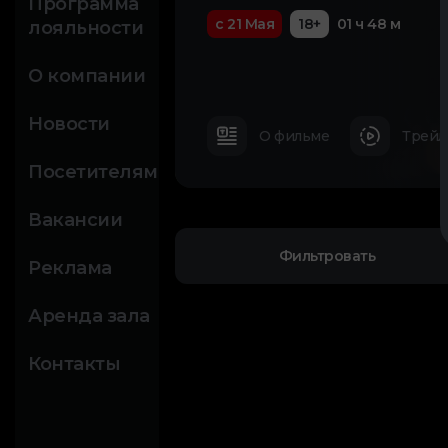
Программа
с 21 Мая
18+
01 ч 48 м
лояльности
О компании
Новости
О фильме
Трейл
Посетителям
Вакансии
Фильтровать
Реклама
Аренда зала
Контакты