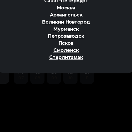
Санкт-Петербург
Москва
Архангельск
Великий Новгород
Мурманск
Петрозаводск
ер
Псков
Смоленск
Стерлитамак
Пт
Сб
Вс
Пн
Вт
07
08
09
10
11