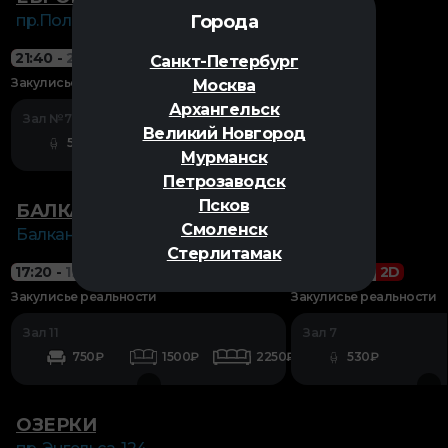
Города
пр.Полюстровский, д.84а
21:40
-
23:36
2D
18+
Санкт-Петербург
Закулисье реальности
Москва
Архангельск
Зал №7
Великий Новгород
570₽
Мурманск
Петрозаводск
Псков
БАЛКАНИЯ NOVA-2
Смоленск
Балканская пл.,5
Стерлитамак
17:20
-
19:16
2D
18+
21:15
-
23:11
2D
Закулисье реальности
Закулисье реальности
Зал 11
Зал 7
750₽
1500₽
2250₽
530₽
ОЗЕРКИ