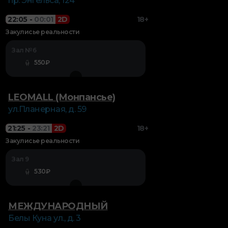
пр. Энгельса, 124
22:05
-
00:01
2D
18+
Закулисье реальности
Зал №6
550₽
LEOMALL (Монпансье)
ул.Планерная, д. 59
21:25
-
23:21
2D
18+
Закулисье реальности
Зал 9
530₽
МЕЖДУНАРОДНЫЙ
Белы Куна ул., д. 3