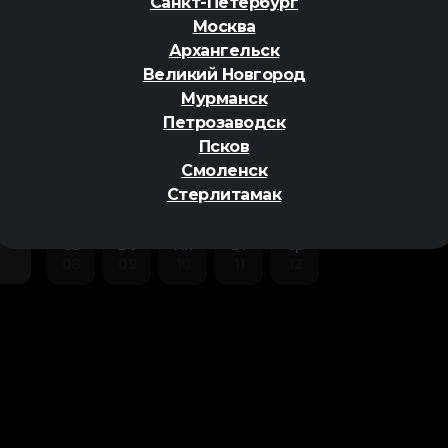
Санкт-Петербург
Москва
Архангельск
Великий Новгород
Мурманск
Петрозаводск
ер
Псков
Смоленск
Стерлитамак
Сб
Вс
Пн
Вт
Ср
08
09
10
11
12