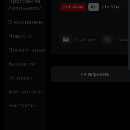
Программа
с 06 Июня
18+
01 ч 53 м
лояльности
О компании
Новости
О фильме
Трейл
Посетителям
Вакансии
Фильтровать
Реклама
Аренда зала
Контакты