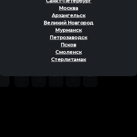
Санкт-Петербург
Москва
Архангельск
Великий Новгород
Мурманск
Петрозаводск
ер
Псков
Смоленск
Стерлитамак
Пт
Сб
Вс
Пн
Вт
07
08
09
10
11