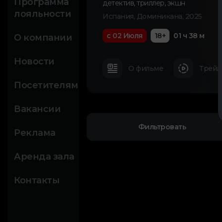
Программа
детектив
,
триллер
,
экшн
лояльности
Испания, Доминикана, 2025
с 02 Июля
18+
01 ч 38 м
О компании
Новости
О фильме
Трейл
Посетителям
Вакансии
Фильтровать
Реклама
Аренда зала
Контакты