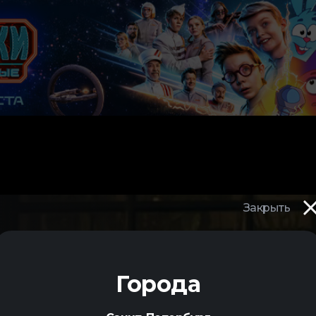
Закрыть
Л ПО
Города