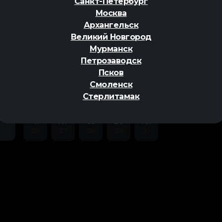
Санкт-Петербург
Москва
Архангельск
Великий Новгород
Мурманск
Петрозаводск
ер
Псков
Смоленск
Стерлитамак
Чт
Пт
Сб
Вс
Пн
06
07
08
09
10