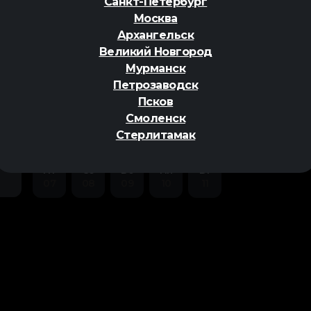
Санкт-Петербург
Москва
Архангельск
Великий Новгород
Мурманск
Петрозаводск
ер
Псков
Смоленск
Стерлитамак
Пт
Сб
Вс
Пн
Вт
07
08
09
10
11