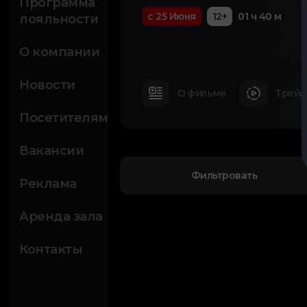
Программа
с 25 Июня
12+
01 ч 40 м
лояльности
О компании
Новости
О фильме
Трейл
Посетителям
Вакансии
Фильтровать
Реклама
Аренда зала
Контакты