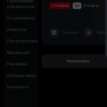
Программа
с 02 Июля
12+
01 ч 40 м
лояльности
О компании
Новости
О фильме
Трейл
Посетителям
Вакансии
Фильтровать
Реклама
Аренда зала
Контакты