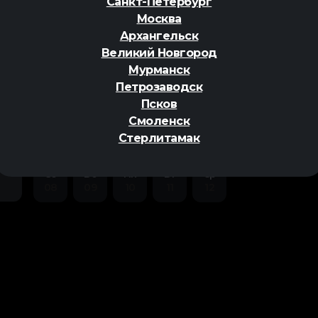
Санкт-Петербург
Москва
Архангельск
Великий Новгород
Мурманск
Петрозаводск
ер
Псков
Смоленск
Стерлитамак
Сб
Вс
Пн
Вт
Ср
08
09
10
11
12