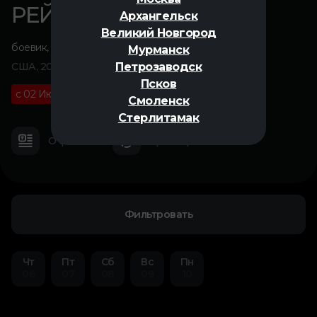
РЕЙС 298
Архангельск
Великий Новгород
боевик
,
триллер
,
фантастика
Мурманск
Петрозаводск
США, 2026
Псков
с 02 Июля
18+
01 ч 40 м
Смоленск
Стерлитамак
О фильме
Трейлер
Фильтровать
Чт
Пт
Сб
Вс
Пн
06
07
08
09
10