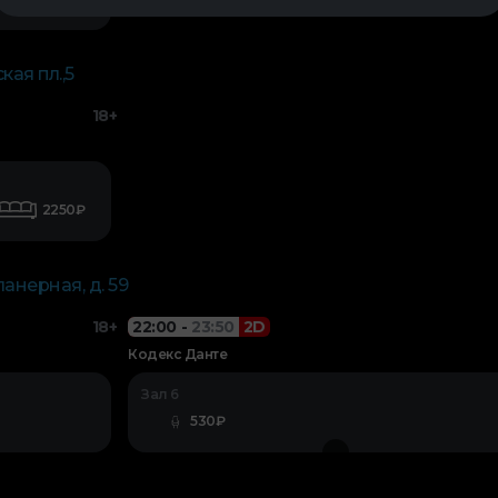
кая пл.,5
18+
2250₽
ланерная, д. 59
18+
22:00
-
23:50
2D
Кодекс Данте
Зал 6
530₽