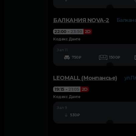
БАЛКАНИЯ NOVA-2
Балканс
22:00
-
23:50
2D
Кодекс Данте
Зал 11
750₽
1500₽
LEOMALL (Монпансье)
ул.П
19:15
-
21:05
2D
Кодекс Данте
Зал 9
530₽