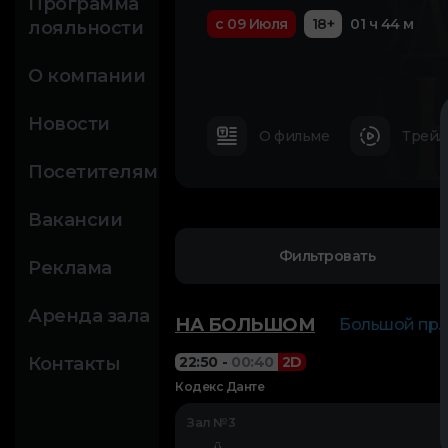
Программа
с 09 Июля
18+
01 ч 44 м
лояльности
О компании
Новости
О фильме
Трейл
Посетителям
Вакансии
Фильтровать
Реклама
Аренда зала
НА БОЛЬШОМ
Большой пр. П
Контакты
22:50
-
00:40
2D
Кодекс Данте
Зал №3