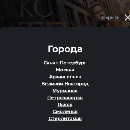
Закрыть
ер
Города
Санкт-Петербург
Москва
Вс
Пн
Вт
Ср
Чт
Архангельск
09
10
11
12
13
Великий Новгород
Мурманск
.С., д. 35А
Петрозаводск
Псков
18+
Смоленск
Стерлитамак
ХИТ