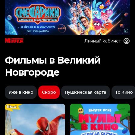
Личный кабинет
Фильмы в Великий
Новгороде
Уже в кино
Скоро
Пушкинская карта
То Кино