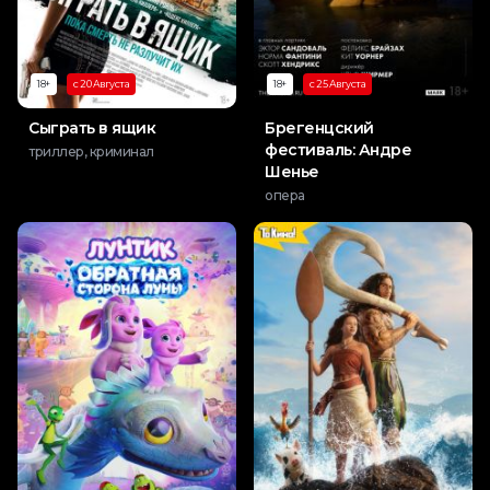
18+
с 20 Августа
18+
с 25 Августа
Сыграть в ящик
Брегенцский
фестиваль: Андре
триллер, криминал
Шенье
опера