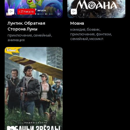
0+
с 27 Августа
6+
Лунтик. Обратная
Моана
Сторона Луны
комедия, боевик,
приключения, фэнтези,
приключения, семейный,
семейный, мюзикл
анимация
18+