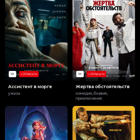
18+
с 20 Августа
18+
с 20 Августа
Ассистент в морге
Жертва обстоятельств
ужасы
комедия, боевик,
приключения