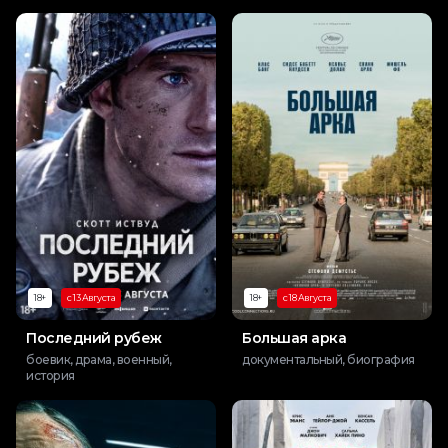
18+
с 13 Августа
18+
с 18 Августа
Последний рубеж
Большая арка
боевик, драма, военный,
документальный, биография
история