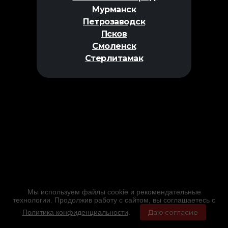
Мурманск
Петрозаводск
Псков
Смоленск
Стерлитамак
Мы используем файлы cookie и рекомендательные
технологии. Продолжив работу с сайтом, вы соглашаетесь с
Политика конфиденциальности
.
Даю согласие
Главная
Фильмы
Расписание
Меню