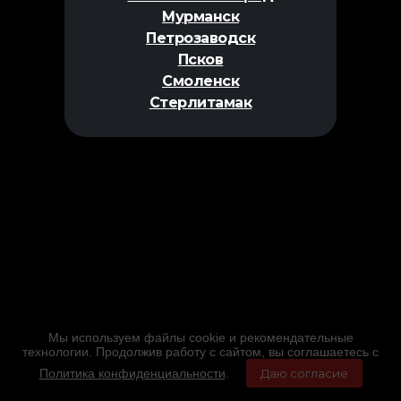
Мурманск
Петрозаводск
Псков
Смоленск
Стерлитамак
Мы используем файлы cookie и рекомендательные
технологии. Продолжив работу с сайтом, вы соглашаетесь с
Политика конфиденциальности
.
Даю согласие
Главная
Фильмы
Расписание
Меню