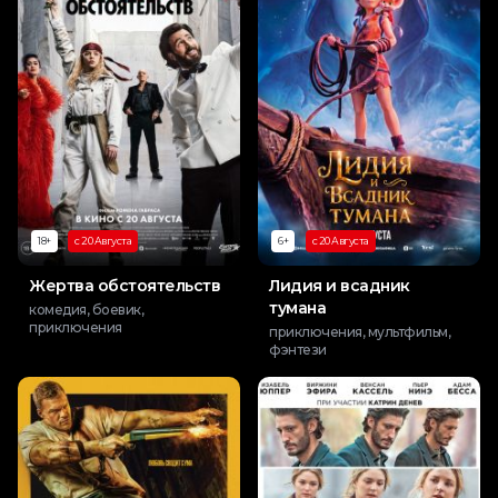
18+
с 20 Августа
6+
с 20 Августа
Жертва обстоятельств
Лидия и всадник
тумана
комедия, боевик,
приключения
приключения, мультфильм,
фэнтези