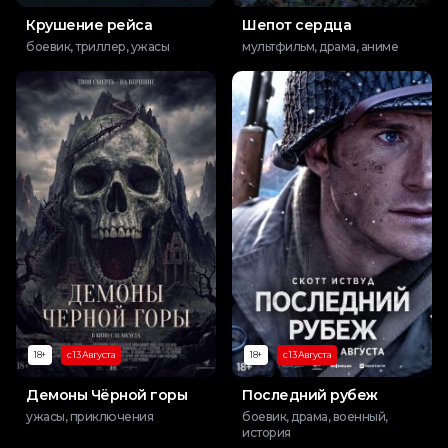
Крушение рейса
Шепот сердца
боевик, триллер, ужасы
мультфильм, драма, аниме
18+
с 13 Августа
18+
с 13 Августа
Демоны Чёрной горы
Последний рубеж
ужасы, приключения
боевик, драма, военный,
история