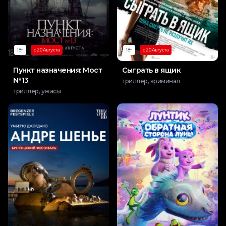
18+
с 20 Августа
18+
с 20 Августа
Пункт назначения: Мост
Сыграть в ящик
№13
триллер, криминал
триллер, ужасы