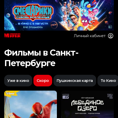
Личный кабинет
Фильмы в Санкт-
Петербурге
Уже в кино
Скоро
Пушкинская карта
То Кино