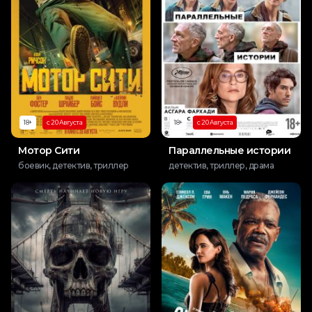
18+
с 20 Августа
18+
с 20 Августа
Мотор Сити
Параллельные истории
боевик, детектив, триллер
детектив, триллер, драма