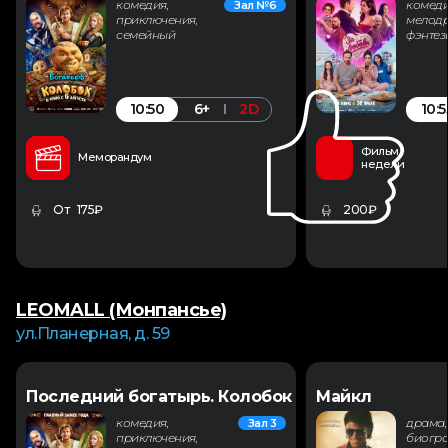
комедия,
комеди
Зал №6
приключения,
мелодр
семейный
фэнтез
10:50
10:5
6+
2D
Фильм
Меморандум
недели
От 175₽
200₽
LEOMALL (Монпансье)
ул.Планерная, д. 59
Последний богатырь. Колобок
Майкл
комедия,
драма,
Зал 3
приключения,
биогра