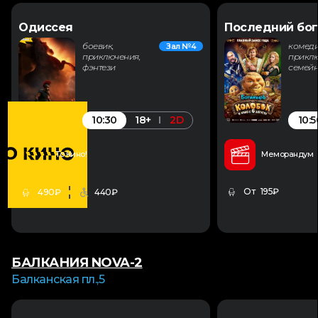
Одиссея
Последний бог
боевик,
комеди
Зал №4
приключения,
приклю
фэнтези
семей
10:30
10:5
18+
2D
То Кино!
Меморандум
От 195₽
490₽
440₽
БАЛКАНИЯ NOVA-2
Балканская пл.,5