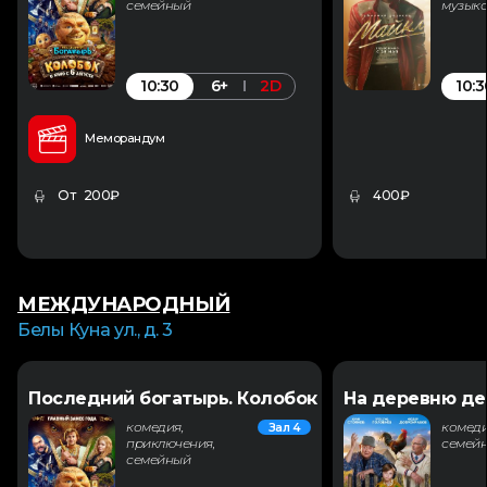
семейный
музык
10:30
10:3
6+
2D
Меморандум
От 200₽
400₽
МЕЖДУНАРОДНЫЙ
Белы Куна ул., д. 3
Последний богатырь. Колобок
На деревню де
комедия,
комеди
Зал 4
приключения,
семей
семейный