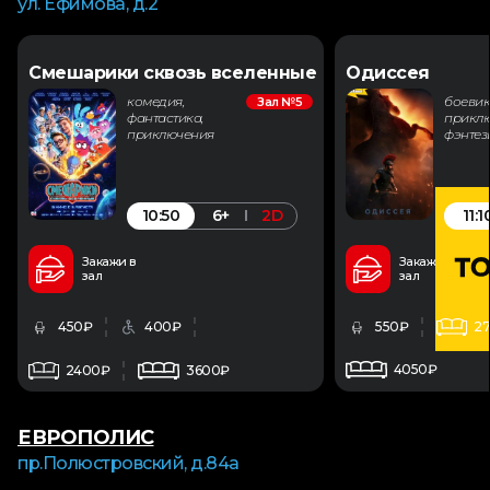
ул. Ефимова, д.2
Смешарики сквозь вселенные
Одиссея
комедия,
боевик
Зал №5
фантастика,
приклю
приключения
фэнтез
10:50
11:1
6+
2D
Закажи в
Закажи в
зал
зал
450₽
400₽
550₽
2
4050₽
2400₽
3600₽
ЕВРОПОЛИС
пр.Полюстровский, д.84а