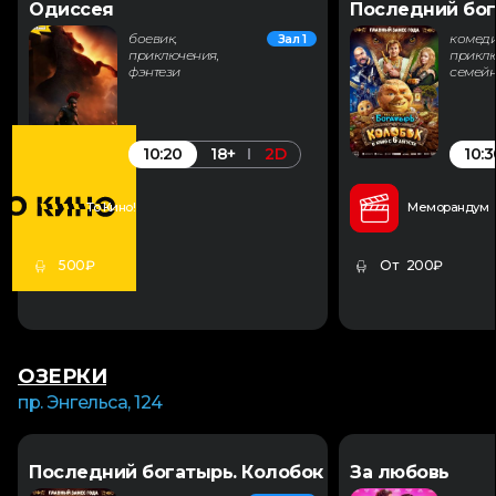
Одиссея
Последний бог
боевик,
комеди
Зал 1
приключения,
приклю
фэнтези
семей
10:20
10:3
18+
2D
То Кино!
Меморандум
500₽
От 200₽
ОЗЕРКИ
пр. Энгельса, 124
Последний богатырь. Колобок
За любовь