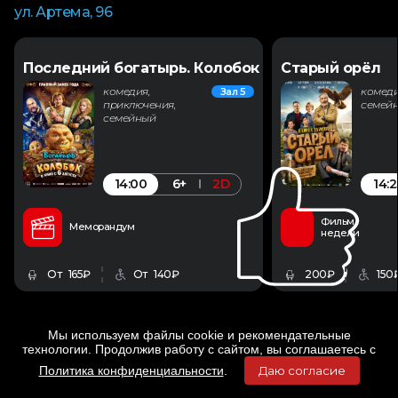
ул. Артема, 96
Последний богатырь. Колобок
Старый орёл
комедия,
комеди
Зал 5
приключения,
семей
семейный
14:00
14:2
6+
2D
Фильм
Меморандум
недели
От 165₽
От 140₽
200₽
150
Мы используем файлы cookie и рекомендательные
технологии. Продолжив работу с сайтом, вы соглашаетесь с
Политика конфиденциальности
.
Даю согласие
Главная
Фильмы
Расписание
Меню