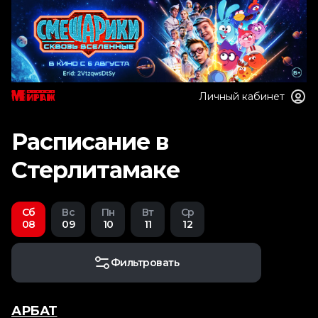
Личный кабинет
Расписание в
Стерлитамаке
Сб
Вс
Пн
Вт
Ср
08
09
10
11
12
Фильтровать
АРБАТ