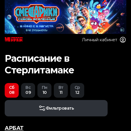
Личный кабинет
Расписание в
Стерлитамаке
Сб
Вс
Пн
Вт
Ср
08
09
10
11
12
Фильтровать
АРБАТ