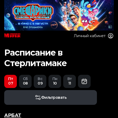
Личный кабинет
Расписание в
Стерлитамаке
Пт
Сб
Вс
Пн
Вт
07
08
09
10
11
Фильтровать
АРБАТ