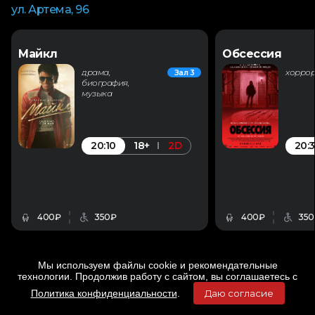
ул. Артема, 96
Майкл
Обсессия
драма,
хорро
Зал 3
биография,
музыка
20:10
20:3
18+
2D
400₽
350₽
400₽
350
Мы используем файлы cookie и рекомендательные
технологии. Продолжив работу с сайтом, вы соглашаетесь с
Политика конфиденциальности
.
Даю согласие
Главная
Фильмы
Расписание
Меню