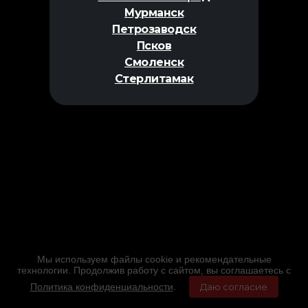
Мурманск
Петрозаводск
Псков
Смоленск
Стерлитамак
Мы используем файлы cookie и рекомендательные
технологии. Продолжив работу с сайтом, вы соглашаетесь с
Политика конфиденциальности
.
Даю согласие
Главная
Фильмы
Расписание
Меню