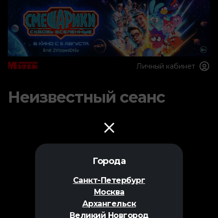
Личный кабинет
Неизвестный сеанс
Города
Санкт-Петербург
Москва
Архангельск
Великий Новгород