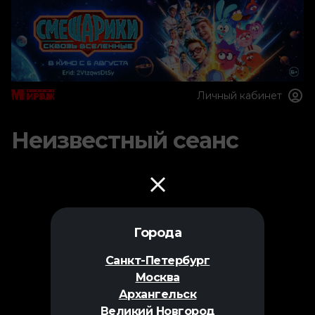
Личный кабинет
Неизвестный сеанс
Города
Санкт-Петербург
Москва
Архангельск
Великий Новгород