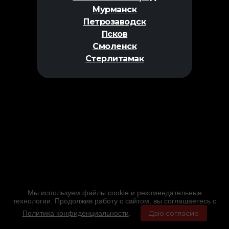
Мурманск
Петрозаводск
Псков
Смоленск
Стерлитамак
Мы используем файлы cookie и рекомендательные
технологии. Продолжив работу с сайтом, вы соглашаетесь с
Политика конфиденциальности
.
Даю согласие
Главная
Фильмы
Расписание
Меню