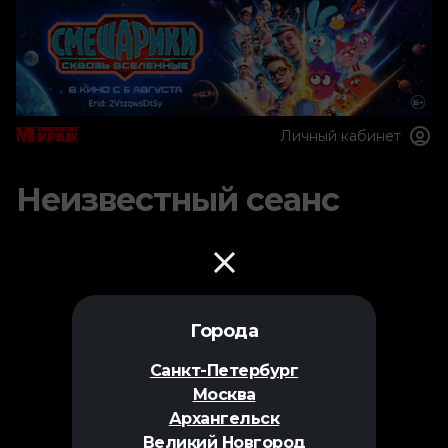
Личный кабинет
Неизвестный сеанс
Города
Санкт-Петербург
Москва
Архангельск
Великий Новгород