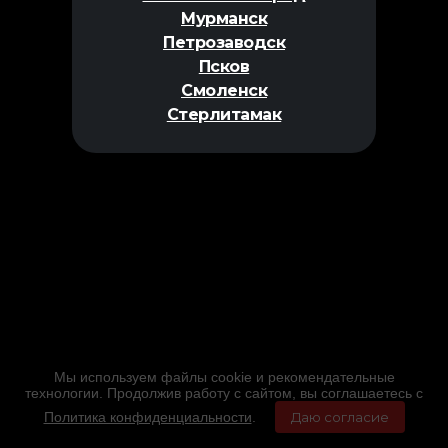
Мурманск
Петрозаводск
Псков
Смоленск
Стерлитамак
Мы используем файлы cookie и рекомендательные
технологии. Продолжив работу с сайтом, вы соглашаетесь с
Политика конфиденциальности
.
Даю согласие
Главная
Фильмы
Расписание
Меню