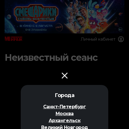
Личный кабинет
Неизвестный сеанс
Города
Санкт-Петербург
Москва
Архангельск
Великий Новгород