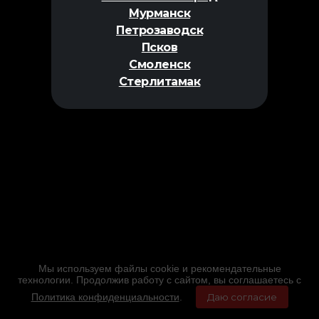
Мурманск
Петрозаводск
Псков
Смоленск
Стерлитамак
Мы используем файлы cookie и рекомендательные
технологии. Продолжив работу с сайтом, вы соглашаетесь с
Политика конфиденциальности
.
Даю согласие
Главная
Фильмы
Расписание
Меню