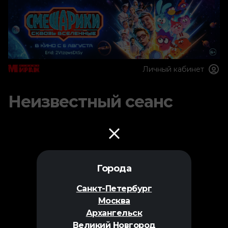
Личный кабинет
Неизвестный сеанс
Города
Санкт-Петербург
Москва
Архангельск
Великий Новгород