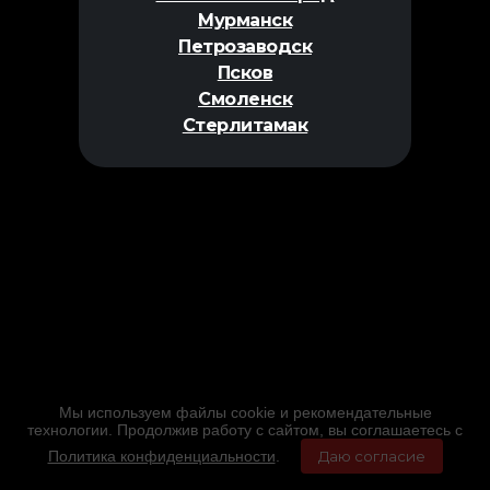
Мурманск
Петрозаводск
Псков
Смоленск
Стерлитамак
Мы используем файлы cookie и рекомендательные
технологии. Продолжив работу с сайтом, вы соглашаетесь с
Политика конфиденциальности
.
Даю согласие
Главная
Фильмы
Расписание
Меню