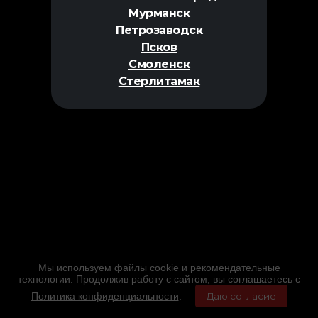
Мурманск
Петрозаводск
Псков
Смоленск
Стерлитамак
Мы используем файлы cookie и рекомендательные
технологии. Продолжив работу с сайтом, вы соглашаетесь с
Политика конфиденциальности
.
Даю согласие
Главная
Фильмы
Расписание
Меню