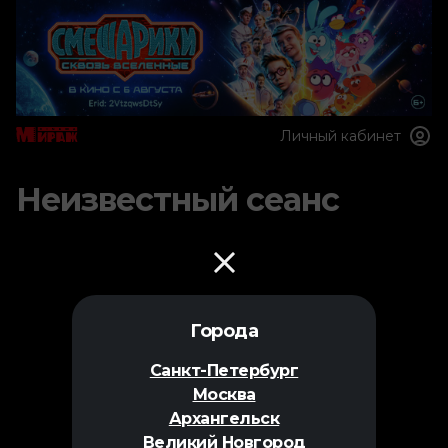
Личный кабинет
Неизвестный сеанс
Города
Санкт-Петербург
Москва
Архангельск
Великий Новгород