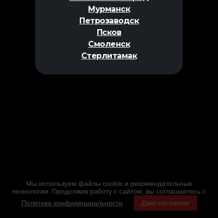
Мурманск
Петрозаводск
Псков
Смоленск
Стерлитамак
Мы используем файлы cookie и рекомендательные
технологии. Продолжив работу с сайтом, вы соглашаетесь с
Политика конфиденциальности
.
Даю согласие
Главная
Фильмы
Расписание
Меню