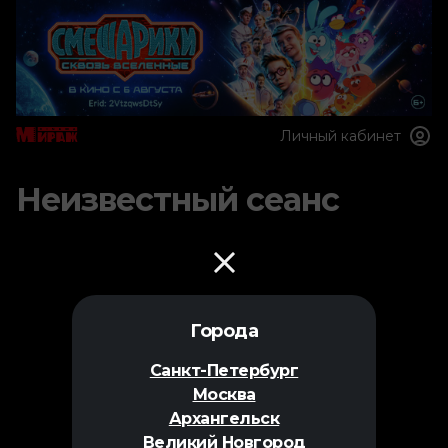
Личный кабинет
Неизвестный сеанс
Города
Санкт-Петербург
Москва
Архангельск
Великий Новгород