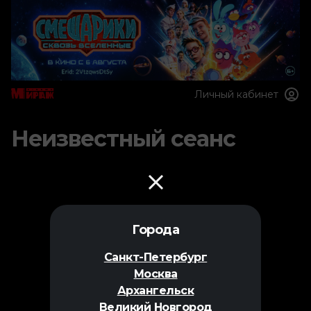
Личный кабинет
Неизвестный сеанс
Города
Санкт-Петербург
Москва
Архангельск
Великий Новгород