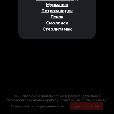
Мурманск
Петрозаводск
Псков
Смоленск
Стерлитамак
Мы используем файлы cookie и рекомендательные
технологии. Продолжив работу с сайтом, вы соглашаетесь с
Политика конфиденциальности
.
Даю согласие
Главная
Фильмы
Расписание
Меню