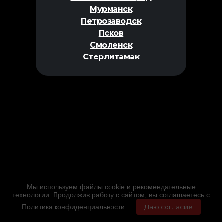
Мурманск
Петрозаводск
Псков
Смоленск
Стерлитамак
Мы используем файлы cookie и рекомендательные
технологии. Продолжив работу с сайтом, вы соглашаетесь с
Политика конфиденциальности
.
Даю согласие
Главная
Фильмы
Расписание
Меню