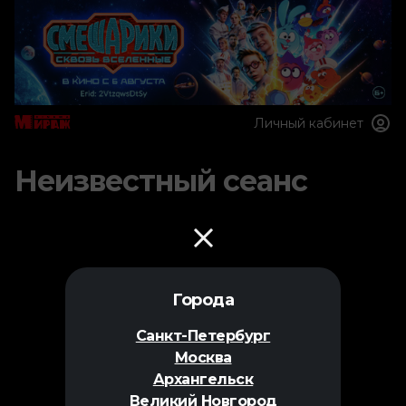
Личный кабинет
Неизвестный сеанс
Города
Санкт-Петербург
Москва
Архангельск
Великий Новгород