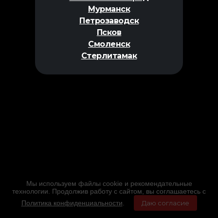
Мурманск
Петрозаводск
Псков
Смоленск
Стерлитамак
Мы используем файлы cookie и рекомендательные
технологии. Продолжив работу с сайтом, вы соглашаетесь с
Политика конфиденциальности
.
Даю согласие
Главная
Фильмы
Расписание
Меню