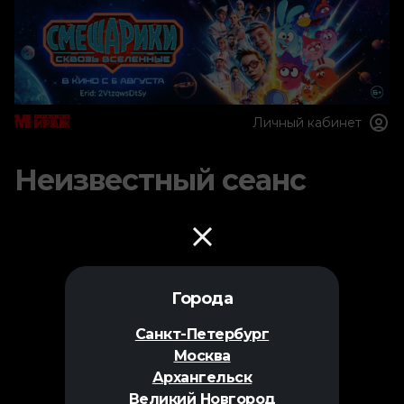
Личный кабинет
Неизвестный сеанс
Города
Санкт-Петербург
Москва
Архангельск
Великий Новгород