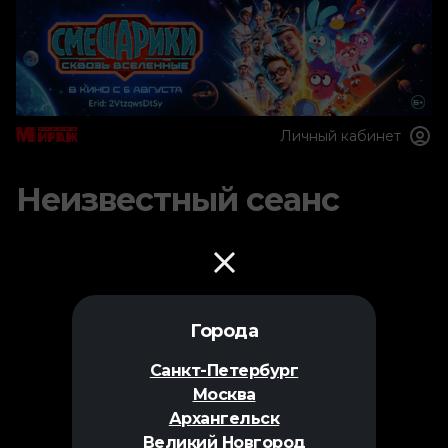
Личный кабинет
Неизвестный сеанс
Города
Санкт-Петербург
Москва
Архангельск
Великий Новгород