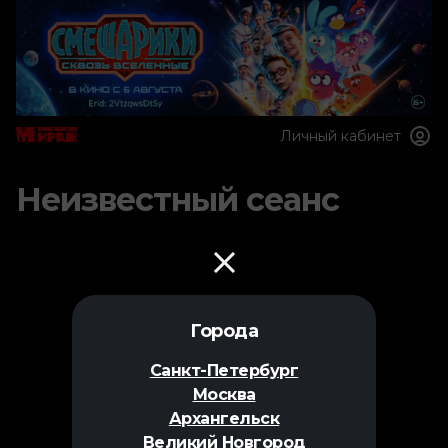
Личный кабинет
Неизвестный сеанс
Города
Санкт-Петербург
Москва
Архангельск
Великий Новгород