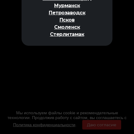
Мурманск
Петрозаводск
Псков
Смоленск
Стерлитамак
Мы используем файлы cookie и рекомендательные
технологии. Продолжив работу с сайтом, вы соглашаетесь с
Политика конфиденциальности
.
Даю согласие
Главная
Фильмы
Расписание
Меню