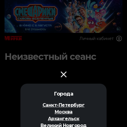
Личный кабинет
Неизвестный сеанс
Города
Санкт-Петербург
Москва
Архангельск
Великий Новгород