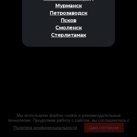
Мурманск
Петрозаводск
Псков
Смоленск
Стерлитамак
Мы используем файлы cookie и рекомендательные
технологии. Продолжив работу с сайтом, вы соглашаетесь с
Политика конфиденциальности
.
Даю согласие
Главная
Фильмы
Расписание
Меню