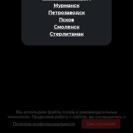
Мурманск
Петрозаводск
Псков
Смоленск
Стерлитамак
Мы используем файлы cookie и рекомендательные
технологии. Продолжив работу с сайтом, вы соглашаетесь с
Политика конфиденциальности
.
Даю согласие
Главная
Фильмы
Расписание
Меню