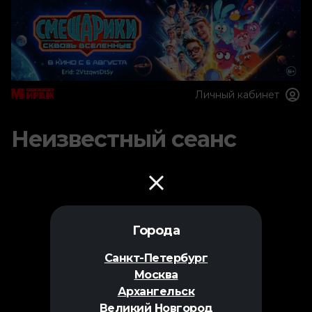
Личный кабинет
Неизвестный сеанс
Города
Санкт-Петербург
Москва
Архангельск
Великий Новгород