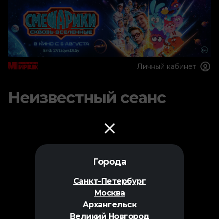
Личный кабинет
Неизвестный сеанс
Города
Санкт-Петербург
Москва
Архангельск
Великий Новгород