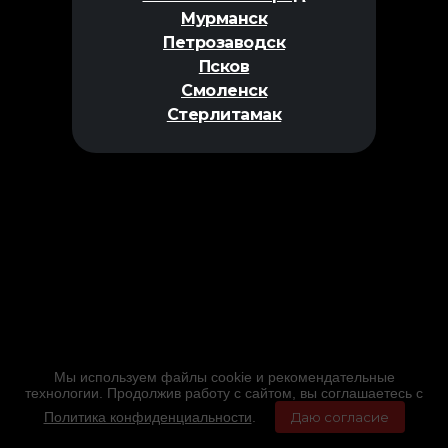
Мурманск
Петрозаводск
Псков
Смоленск
Стерлитамак
Мы используем файлы cookie и рекомендательные
технологии. Продолжив работу с сайтом, вы соглашаетесь с
Политика конфиденциальности
.
Даю согласие
Главная
Фильмы
Расписание
Меню