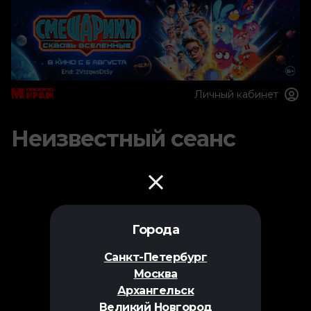
Личный кабинет
Неизвестный сеанс
Города
Санкт-Петербург
Москва
Архангельск
Великий Новгород