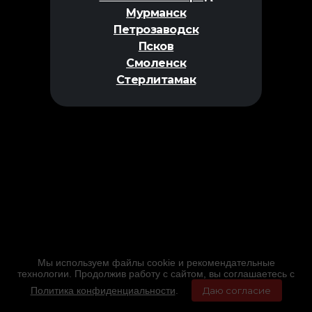
Мурманск
Петрозаводск
Псков
Смоленск
Стерлитамак
Мы используем файлы cookie и рекомендательные
технологии. Продолжив работу с сайтом, вы соглашаетесь с
Политика конфиденциальности
.
Даю согласие
Главная
Фильмы
Расписание
Меню