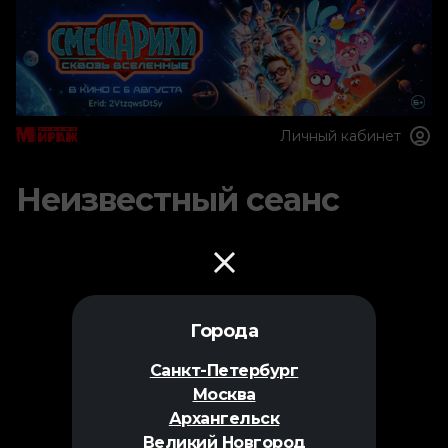
Личный кабинет
Неизвестный сеанс
Города
Санкт-Петербург
Москва
Архангельск
Великий Новгород