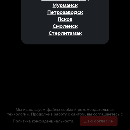
Мурманск
Петрозаводск
Псков
Смоленск
Стерлитамак
Мы используем файлы cookie и рекомендательные
технологии. Продолжив работу с сайтом, вы соглашаетесь с
Политика конфиденциальности
.
Даю согласие
Главная
Фильмы
Расписание
Меню