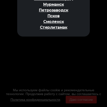
Мурманск
Петрозаводск
Псков
Смоленск
Стерлитамак
Мы используем файлы cookie и рекомендательные
технологии. Продолжив работу с сайтом, вы соглашаетесь с
Политика конфиденциальности
.
Даю согласие
Главная
Фильмы
Расписание
Меню