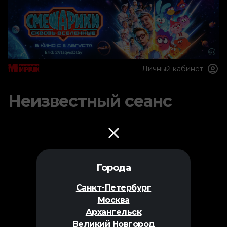
Личный кабинет
Неизвестный сеанс
Города
Санкт-Петербург
Москва
Архангельск
Великий Новгород