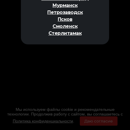
Мурманск
Петрозаводск
Псков
Смоленск
Стерлитамак
Мы используем файлы cookie и рекомендательные
технологии. Продолжив работу с сайтом, вы соглашаетесь с
Политика конфиденциальности
.
Даю согласие
Главная
Фильмы
Расписание
Меню