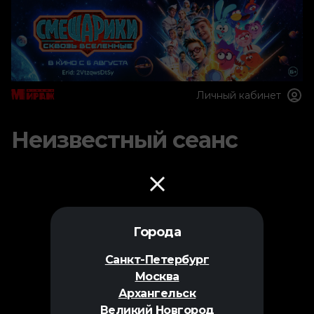
Личный кабинет
Неизвестный сеанс
Города
Санкт-Петербург
Москва
Архангельск
Великий Новгород