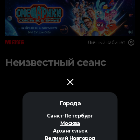
Личный кабинет
Неизвестный сеанс
Города
Санкт-Петербург
Москва
Архангельск
Великий Новгород