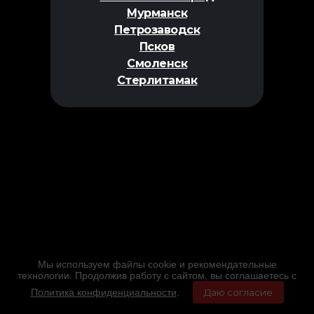
Мурманск
Петрозаводск
Псков
Смоленск
Стерлитамак
Мы используем файлы cookie и рекомендательные
технологии. Продолжив работу с сайтом, вы соглашаетесь с
Политика конфиденциальности
.
Даю согласие
Главная
Фильмы
Расписание
Меню