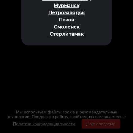
Мурманск
Петрозаводск
Псков
Смоленск
Стерлитамак
Мы используем файлы cookie и рекомендательные
технологии. Продолжив работу с сайтом, вы соглашаетесь с
Политика конфиденциальности
.
Даю согласие
Главная
Фильмы
Расписание
Меню