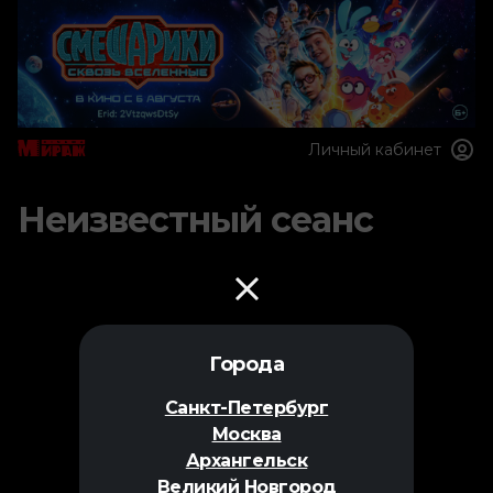
Личный кабинет
Неизвестный сеанс
Города
Санкт-Петербург
Москва
Архангельск
Великий Новгород