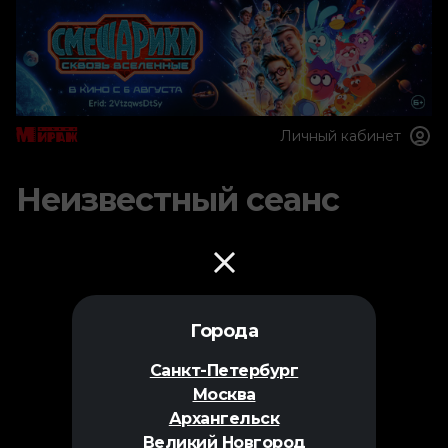
Личный кабинет
Неизвестный сеанс
Города
Санкт-Петербург
Москва
Архангельск
Великий Новгород