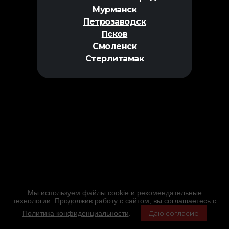
Мурманск
Петрозаводск
Псков
Смоленск
Стерлитамак
Мы используем файлы cookie и рекомендательные
технологии. Продолжив работу с сайтом, вы соглашаетесь с
Политика конфиденциальности
.
Даю согласие
Главная
Фильмы
Расписание
Меню