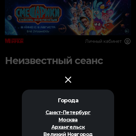
Личный кабинет
Неизвестный сеанс
Города
Санкт-Петербург
Москва
Архангельск
Великий Новгород