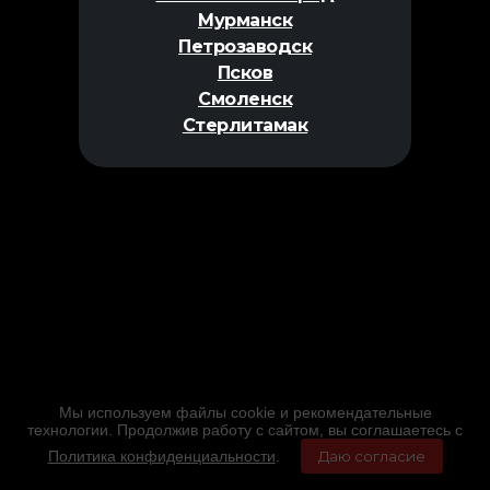
Мурманск
Петрозаводск
Псков
Смоленск
Стерлитамак
Мы используем файлы cookie и рекомендательные
технологии. Продолжив работу с сайтом, вы соглашаетесь с
Политика конфиденциальности
.
Даю согласие
Главная
Фильмы
Расписание
Меню