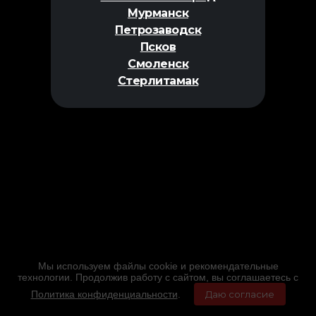
Мурманск
Петрозаводск
Псков
Смоленск
Стерлитамак
Мы используем файлы cookie и рекомендательные
технологии. Продолжив работу с сайтом, вы соглашаетесь с
Политика конфиденциальности
.
Даю согласие
Главная
Фильмы
Расписание
Меню