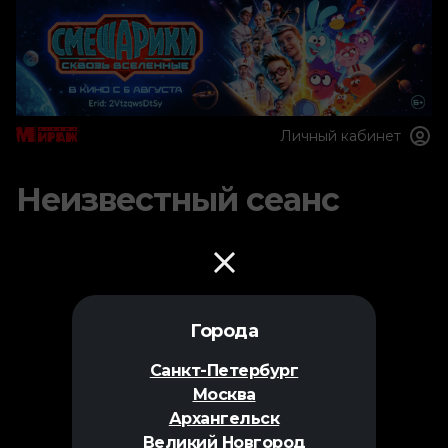
Личный кабинет
Неизвестный сеанс
Города
Санкт-Петербург
Москва
Архангельск
Великий Новгород