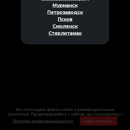
Мурманск
Петрозаводск
Псков
Смоленск
Стерлитамак
Мы используем файлы cookie и рекомендательные
технологии. Продолжив работу с сайтом, вы соглашаетесь с
Политика конфиденциальности
.
Даю согласие
Главная
Фильмы
Расписание
Меню