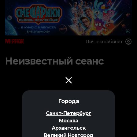
Личный кабинет
Неизвестный сеанс
Города
Санкт-Петербург
Москва
Архангельск
Великий Новгород