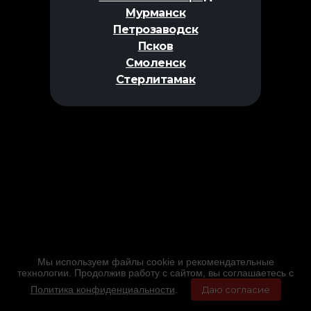
Мурманск
Петрозаводск
Псков
Смоленск
Стерлитамак
Мы используем файлы cookie и рекомендательные
технологии. Продолжив работу с сайтом, вы соглашаетесь с
Политика конфиденциальности
.
Даю согласие
Главная
Фильмы
Расписание
Меню