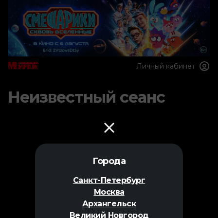
Личный кабинет
Неизвестный сеанс
Города
Санкт-Петербург
Москва
Архангельск
Великий Новгород