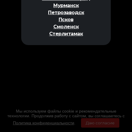
Мурманск
Петрозаводск
Псков
Смоленск
Стерлитамак
Мы используем файлы cookie и рекомендательные
технологии. Продолжив работу с сайтом, вы соглашаетесь с
Политика конфиденциальности
.
Даю согласие
Главная
Фильмы
Расписание
Меню