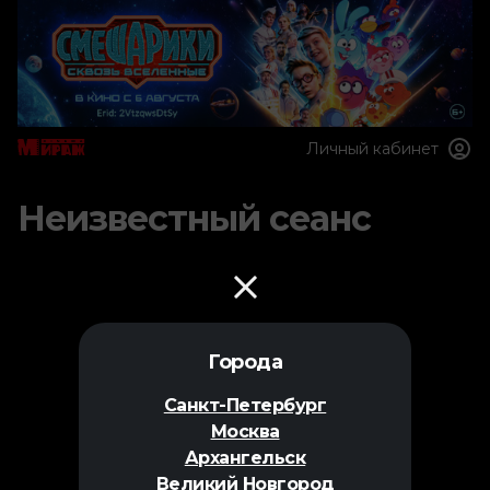
Личный кабинет
Неизвестный сеанс
Города
Санкт-Петербург
Москва
Архангельск
Великий Новгород