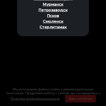
Мурманск
Петрозаводск
Псков
Смоленск
Стерлитамак
Мы используем файлы cookie и рекомендательные
технологии. Продолжив работу с сайтом, вы соглашаетесь с
Политика конфиденциальности
.
Даю согласие
Главная
Фильмы
Расписание
Меню