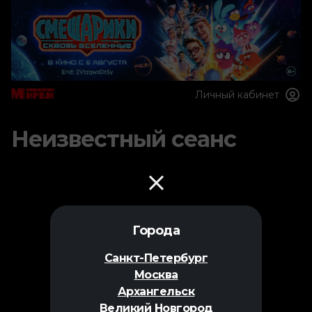
Личный кабинет
Неизвестный сеанс
Города
Санкт-Петербург
Москва
Архангельск
Великий Новгород