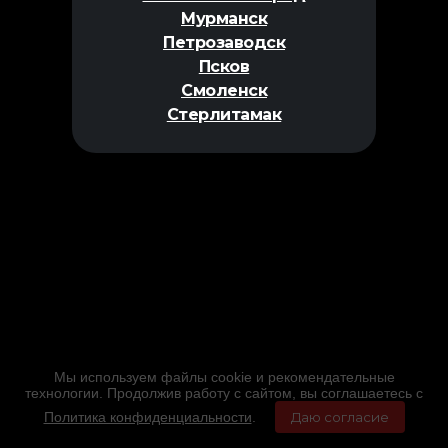
Мурманск
Петрозаводск
Псков
Смоленск
Стерлитамак
Мы используем файлы cookie и рекомендательные
технологии. Продолжив работу с сайтом, вы соглашаетесь с
Политика конфиденциальности
.
Даю согласие
Главная
Фильмы
Расписание
Меню