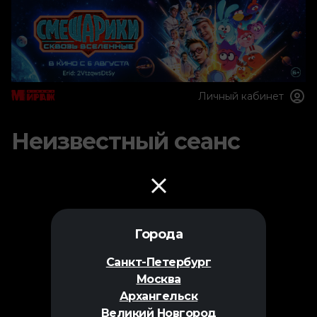
Личный кабинет
Неизвестный сеанс
Города
Санкт-Петербург
Москва
Архангельск
Великий Новгород