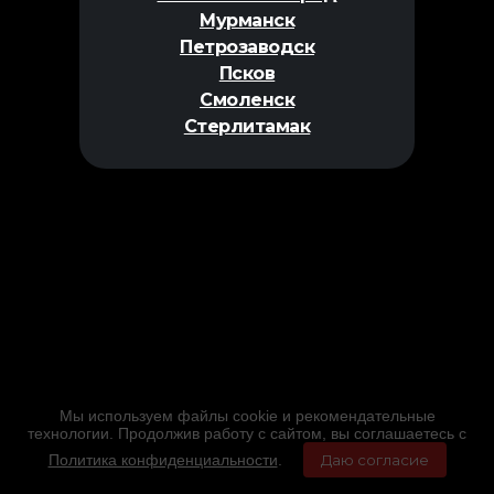
Мурманск
Петрозаводск
Псков
Смоленск
Стерлитамак
Мы используем файлы cookie и рекомендательные
технологии. Продолжив работу с сайтом, вы соглашаетесь с
Политика конфиденциальности
.
Даю согласие
Главная
Фильмы
Расписание
Меню