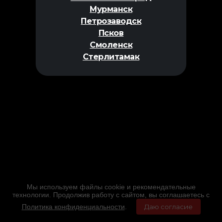
Мурманск
Петрозаводск
Псков
Смоленск
Стерлитамак
Мы используем файлы cookie и рекомендательные
технологии. Продолжив работу с сайтом, вы соглашаетесь с
Политика конфиденциальности
.
Даю согласие
Главная
Фильмы
Расписание
Меню