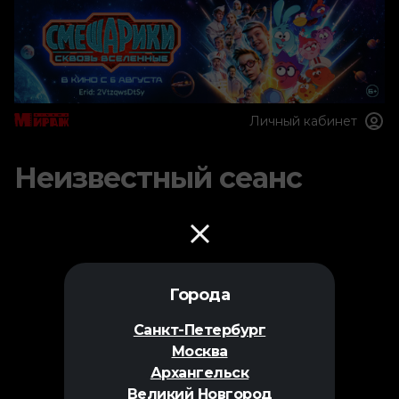
Личный кабинет
Неизвестный сеанс
Города
Санкт-Петербург
Москва
Архангельск
Великий Новгород