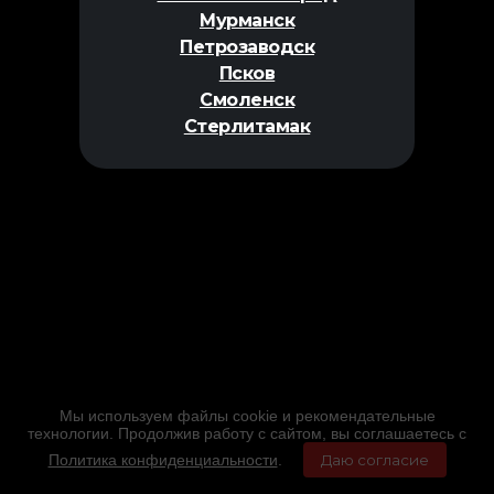
Мурманск
Петрозаводск
Псков
Смоленск
Стерлитамак
Мы используем файлы cookie и рекомендательные
технологии. Продолжив работу с сайтом, вы соглашаетесь с
Политика конфиденциальности
.
Даю согласие
Главная
Фильмы
Расписание
Меню