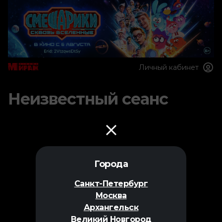
Личный кабинет
Неизвестный сеанс
Города
Санкт-Петербург
Москва
Архангельск
Великий Новгород